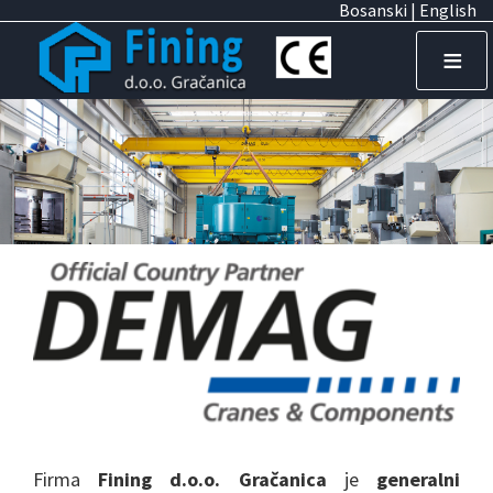
I
Bosanski |
English
z
≡
b
o
r
n
i
k
j
e
z
i
Firma
Fining d.o.o. Gračanica
je
generalni