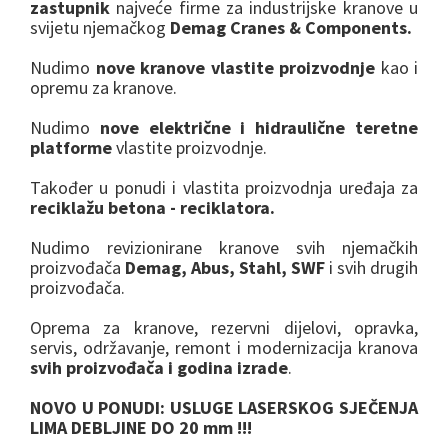
k
zastupnik
najveće firme za industrijske kranove u
svijetu njemačkog
Demag Cranes & Components.
a
Nudimo
nove
kranove vlastite proizvodnje
kao i
opremu za kranove.
Nudimo
nove električne i hidraulične teretne
platforme
vlastite proizvodnje.
Također u ponudi i vlastita proizvodnja uređaja za
reciklažu betona - reciklatora.
Nudimo revizionirane kranove svih njemačkih
proizvođača
Demag, Abus, Stahl, SWF
i svih drugih
proizvođača.
Oprema za kranove, rezervni dijelovi, opravka,
servis, održavanje, remont i modernizacija kranova
svih proizvođača i godina izrade
.
NOVO U PONUDI: USLUGE LASERSKOG SJEČENJA
LIMA DEBLJINE DO 20 mm !!!